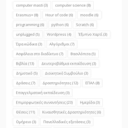
computer masti
(3)
computer science
(8)
Erasmus+
(8)
Hour of code
(6)
moodle
(6)
programming
(6)
python
(6)
Scratch
(6)
unplugged
(5)
Wordpress
(4)
Έξυπνο Χαρτί
(3)
Ώρα κώδικα
(3)
Αλγόριθμοι
(7)
Ασφάλεια στο διαδίκτυο
(7)
Βασιλόπιτα
(5)
Βιβλία
(13)
Δευτεροβάθμια εκπαίδευση
(3)
Δημοτικό
(5)
Διοικητικό Συμβούλιο
(3)
Δράσεις
(7)
Δραστηριότητες
(12)
ΕΠΑΛ
(8)
Επαγγελματική εκπαίδευση
(3)
Επιμορφωτικές συναντήσεις
(23)
Ημερίδα
(3)
Θέσεις
(11)
Κιναισθητικές Δραστηριότητες
(6)
Ομήρειο
(3)
Πανελλαδικές εξετάσεις
(3)