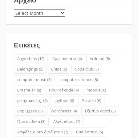
Αρχείο
Αρχείο
Ετικέτες
Algorithms
(10)
App inventor
(4)
Arduino
(8)
Belongings
(5)
Chios
(6)
Code club
(5)
computer masti
(3)
computer science
(8)
Erasmus+
(8)
Hour of code
(6)
moodle
(6)
programming
(6)
python
(6)
Scratch
(6)
unplugged
(5)
Wordpress
(4)
Έξυπνο Χαρτί
(3)
Ώρα κώδικα
(3)
Αλγόριθμοι
(7)
Ασφάλεια στο διαδίκτυο
(7)
Βασιλόπιτα
(5)