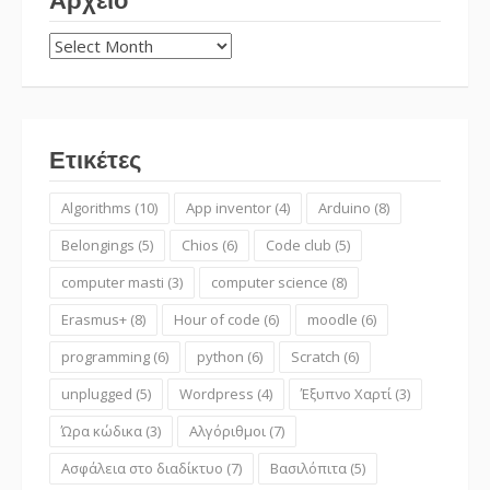
Αρχείο
Αρχείο
Ετικέτες
Algorithms
(10)
App inventor
(4)
Arduino
(8)
Belongings
(5)
Chios
(6)
Code club
(5)
computer masti
(3)
computer science
(8)
Erasmus+
(8)
Hour of code
(6)
moodle
(6)
programming
(6)
python
(6)
Scratch
(6)
unplugged
(5)
Wordpress
(4)
Έξυπνο Χαρτί
(3)
Ώρα κώδικα
(3)
Αλγόριθμοι
(7)
Ασφάλεια στο διαδίκτυο
(7)
Βασιλόπιτα
(5)