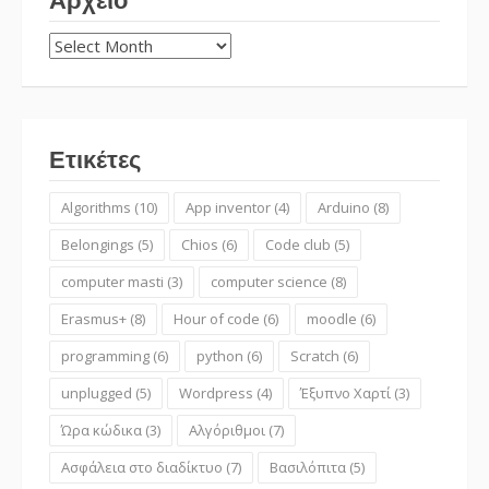
Αρχείο
Αρχείο
Ετικέτες
Algorithms
(10)
App inventor
(4)
Arduino
(8)
Belongings
(5)
Chios
(6)
Code club
(5)
computer masti
(3)
computer science
(8)
Erasmus+
(8)
Hour of code
(6)
moodle
(6)
programming
(6)
python
(6)
Scratch
(6)
unplugged
(5)
Wordpress
(4)
Έξυπνο Χαρτί
(3)
Ώρα κώδικα
(3)
Αλγόριθμοι
(7)
Ασφάλεια στο διαδίκτυο
(7)
Βασιλόπιτα
(5)