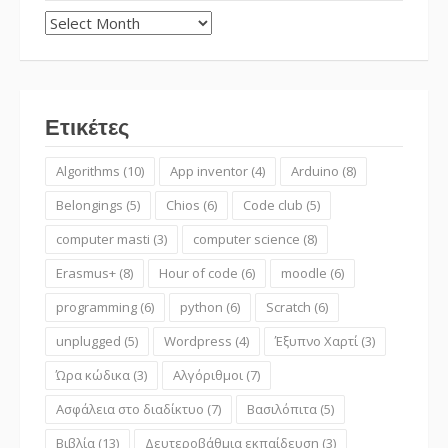
Αρχείο
Ετικέτες
Algorithms
(10)
App inventor
(4)
Arduino
(8)
Belongings
(5)
Chios
(6)
Code club
(5)
computer masti
(3)
computer science
(8)
Erasmus+
(8)
Hour of code
(6)
moodle
(6)
programming
(6)
python
(6)
Scratch
(6)
unplugged
(5)
Wordpress
(4)
Έξυπνο Χαρτί
(3)
Ώρα κώδικα
(3)
Αλγόριθμοι
(7)
Ασφάλεια στο διαδίκτυο
(7)
Βασιλόπιτα
(5)
Βιβλία
(13)
Δευτεροβάθμια εκπαίδευση
(3)