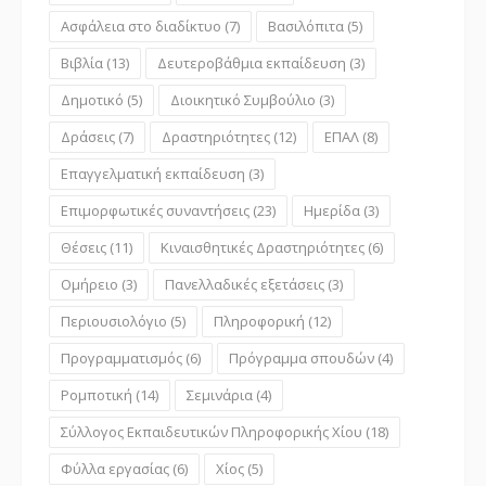
Ασφάλεια στο διαδίκτυο
(7)
Βασιλόπιτα
(5)
Βιβλία
(13)
Δευτεροβάθμια εκπαίδευση
(3)
Δημοτικό
(5)
Διοικητικό Συμβούλιο
(3)
Δράσεις
(7)
Δραστηριότητες
(12)
ΕΠΑΛ
(8)
Επαγγελματική εκπαίδευση
(3)
Επιμορφωτικές συναντήσεις
(23)
Ημερίδα
(3)
Θέσεις
(11)
Κιναισθητικές Δραστηριότητες
(6)
Ομήρειο
(3)
Πανελλαδικές εξετάσεις
(3)
Περιουσιολόγιο
(5)
Πληροφορική
(12)
Προγραμματισμός
(6)
Πρόγραμμα σπουδών
(4)
Ρομποτική
(14)
Σεμινάρια
(4)
Σύλλογος Εκπαιδευτικών Πληροφορικής Χίου
(18)
Φύλλα εργασίας
(6)
Χίος
(5)