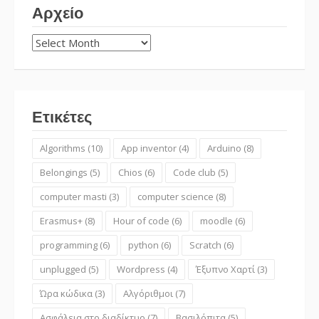
Αρχείο
Αρχείο
Ετικέτες
Algorithms
(10)
App inventor
(4)
Arduino
(8)
Belongings
(5)
Chios
(6)
Code club
(5)
computer masti
(3)
computer science
(8)
Erasmus+
(8)
Hour of code
(6)
moodle
(6)
programming
(6)
python
(6)
Scratch
(6)
unplugged
(5)
Wordpress
(4)
Έξυπνο Χαρτί
(3)
Ώρα κώδικα
(3)
Αλγόριθμοι
(7)
Ασφάλεια στο διαδίκτυο
(7)
Βασιλόπιτα
(5)