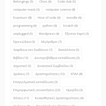
Belongings
(5)
Chios
(6)
Code club
(5)
computer masti
(3)
computer science
(8)
Erasmus+
(8)
Hour of code
(6)
moodle
(6)
programming
(6)
python
(6)
Scratch
(6)
unplugged
(5)
Wordpress
(4)
Έξυπνο Χαρτί
(3)
Ώρα κώδικα
(3)
Αλγόριθμοι
(7)
Ασφάλεια στο διαδίκτυο
(7)
Βασιλόπιτα
(5)
Βιβλία
(13)
Δευτεροβάθμια εκπαίδευση
(3)
Δημοτικό
(5)
Διοικητικό Συμβούλιο
(3)
Δράσεις
(7)
Δραστηριότητες
(12)
ΕΠΑΛ
(8)
Επαγγελματική εκπαίδευση
(3)
Επιμορφωτικές συναντήσεις
(23)
Ημερίδα
(3)
Θέσεις
(11)
Κιναισθητικές Δραστηριότητες
(6)